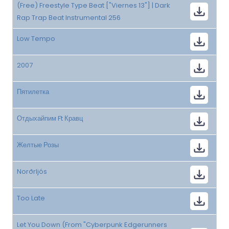
(Free) Freestyle Type Beat ["Viernes 13"] | Dark
Rap Trap Beat Instrumental 256
Low Tempo
2007
Пятилетка
Отдыхайпим Ft Кравц
Желтые Розы
Norðrljós
Too Late
Let You Down (From "Cyberpunk Edgerunners