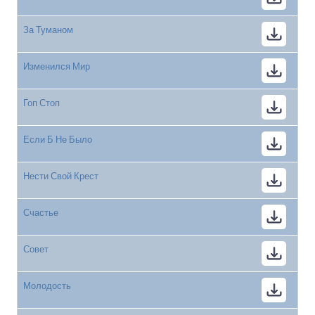
За Туманом
Изменился Мир
Гоп Стоп
Если Б Не Было
Нести Свой Крест
Счастье
Совет
Молодость