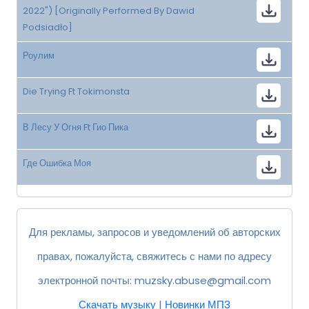
2022") [Originally Performed By Dawid
Podsiadło]
Роулим
Die Trying Ft Tokimonsta
В Лесу У Огня Ft Гио Пика
Где Ошибка Моя
Для рекламы, запросов и уведомлений об авторских
правах, пожалуйста, свяжитесь с нами по адресу
электронной почты:
muzsky.abuse@gmail.com
Скачать музыку
|
Новинки МП3